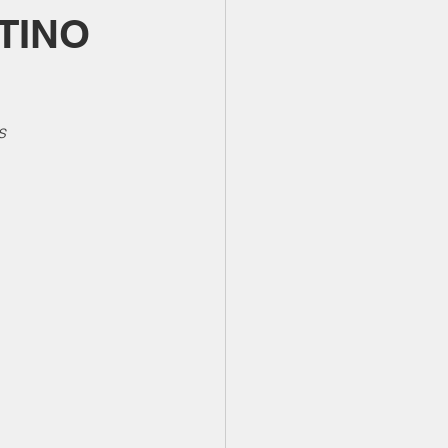
TINO
s