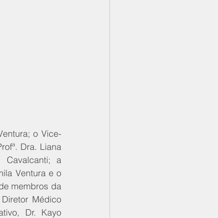
entura; o Vice-
ofª. Dra. Liana 
Cavalcanti; a 
la Ventura e o 
 de membros da 
 Diretor Médico 
tivo, Dr. Kayo 