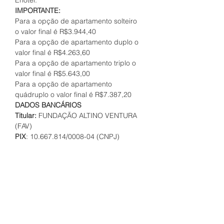
Enotel.
IMPORTANTE:
Para a opção de apartamento solteiro 
o valor final é R$3.944,40
Para a opção de apartamento duplo o 
valor final é R$4.263,60
Para a opção de apartamento triplo o 
valor final é R$5.643,00
Para a opção de apartamento 
quádruplo o valor final é R$7.387,20
DADOS BANCÁRIOS
​Titular: 
FUNDAÇÃO ALTINO VENTURA 
(FAV)
PIX
: 10.667.814/0008-04 (CNPJ)
Banco:
 Caixa Econômica Federal (104)
Agência: 
4253
Conta Corrente:
 574712347-1
Campo para upload do comprovante
de pagamento via PIX
*
Enviar comprovante