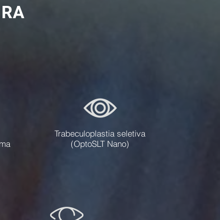
URA
Trabeculoplastia seletiva
oma
(OptoSLT Nano)