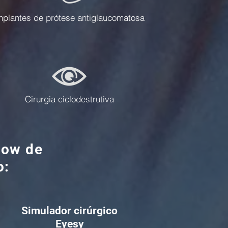
mplantes de prótese antiglaucomatosa
Cirurgia ciclodestrutiva
low de
o:
Simulador cirúrgico
Eyesy