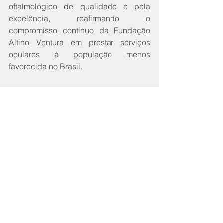
oftalmológico de qualidade e pela 
excelência, reafirmando o 
compromisso contínuo da Fundação 
Altino Ventura em prestar serviços 
oculares à população menos 
favorecida no Brasil.
A turma do Curso de Fellowship em 
Oftalmologia da Fundação Altino 
Ventura de 2024 é composta pelos 
seguintes médicos: Dra. Amanda 
Henriques Terra, PE (Córnea), Dr. 